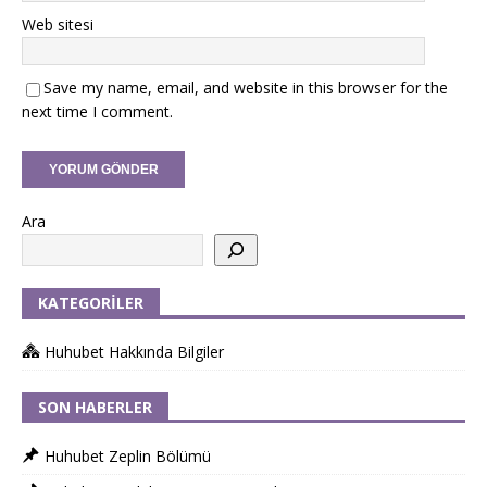
Web sitesi
Save my name, email, and website in this browser for the
next time I comment.
Ara
KATEGORILER
Huhubet Hakkında Bilgiler
SON HABERLER
Huhubet Zeplin Bölümü